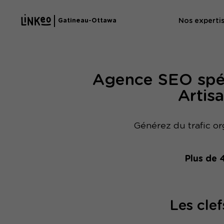
Nos experti
Gatineau-Ottawa
Agence 
Agence SEO spéc
Agence 
Artis
Générez du trafic or
Plus de 
Les clef