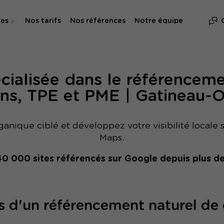
ses
Nos tarifs
Nos références
Notre équipe
SEO
ialisée dans le référencemen
SEA & SMA
ans, TPE et PME | Gatineau-
ganique ciblé et développez votre visibilité locale
Maps.
40 000 sites référencés sur Google depuis plus de
s d'un référencement naturel de q