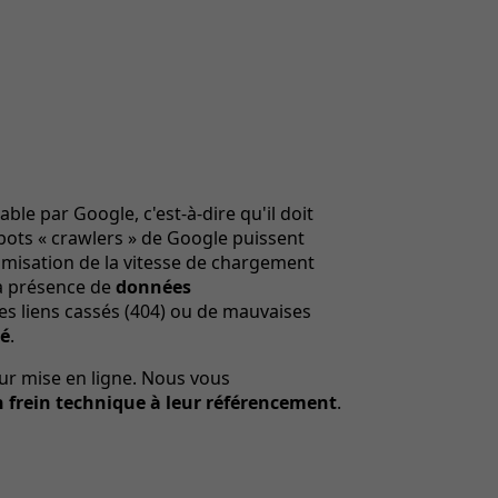
able par Google, c'est-à-dire qu'il doit
robots « crawlers » de Google puissent
imisation de la vitesse de chargement
 la présence de
données
 des liens cassés (404) ou de mauvaises
ué
.
eur mise en ligne. Nous vous
 frein technique à leur référencement
.