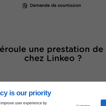
Demande de soumission
roule une prestation de
chez Linkeo ?
cy is our priority
 improve user experience by